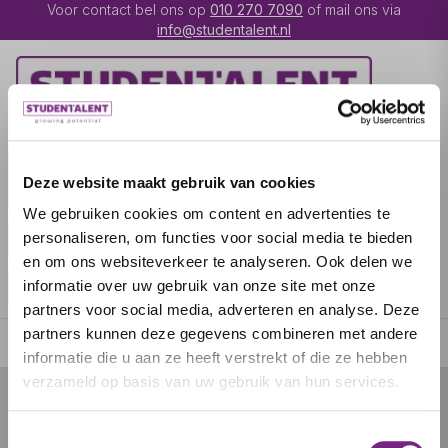
Voor contact bel ons op
010 270 7090
of mail ons via
info@studentalent.nl
VACATURES
IK BEN
Deze website maakt gebruik van cookies
UITZENDKRACHT
We gebruiken cookies om content en advertenties te
IK BEN WERKGEVER
OVER STUDENTALENT
personaliseren, om functies voor social media te bieden
en om ons websiteverkeer te analyseren. Ook delen we
SPECIALISATIES
informatie over uw gebruik van onze site met onze
partners voor social media, adverteren en analyse. Deze
partners kunnen deze gegevens combineren met andere
informatie die u aan ze heeft verstrekt of die ze hebben
verzameld op basis van uw gebruik van hun services.
© 2026 door studentalent.nl
Toestemmingsselectie