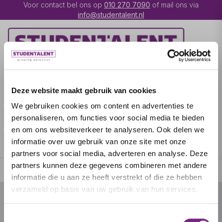
Voor contact bel ons op
010 270 7090
of mail ons via
info@studentalent.nl
VACATURES
IK BEN
Deze website maakt gebruik van cookies
UITZENDKRACHT
We gebruiken cookies om content en advertenties te
IK BEN WERKGEVER
OVER STUDENTALENT
personaliseren, om functies voor social media te bieden
en om ons websiteverkeer te analyseren. Ook delen we
SPECIALISATIES
informatie over uw gebruik van onze site met onze
partners voor social media, adverteren en analyse. Deze
partners kunnen deze gegevens combineren met andere
informatie die u aan ze heeft verstrekt of die ze hebben
verzameld op basis van uw gebruik van hun services.
© 2026 door studentalent.nl
Toestemmingsselectie