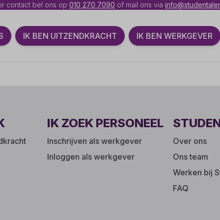
r contact bel ons op
010 270 7090
of mail ons via
info@studentalen
S
IK BEN UITZENDKRACHT
IK BEN WERKGEVER
K
IK ZOEK PERSONEEL
STUDE
ndkracht
Inschrijven als werkgever
Over ons
Inloggen als werkgever
Ons team
Werken bij S
FAQ