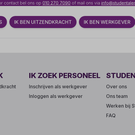
r contact bel ons op
010 270 7090
of mail ons via
info@studentalen
S
IK BEN UITZENDKRACHT
IK BEN WERKGEVER
K
IK ZOEK PERSONEEL
STUDE
ndkracht
Inschrijven als werkgever
Over ons
Inloggen als werkgever
Ons team
Werken bij S
FAQ