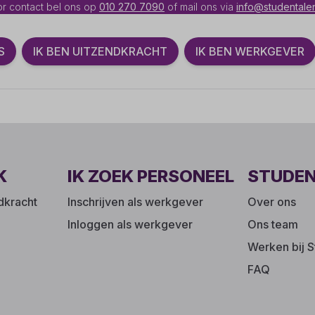
r contact bel ons op
010 270 7090
of mail ons via
info@studentalen
S
IK BEN UITZENDKRACHT
IK BEN WERKGEVER
K
IK ZOEK PERSONEEL
STUDE
ndkracht
Inschrijven als werkgever
Over ons
Inloggen als werkgever
Ons team
Werken bij S
FAQ