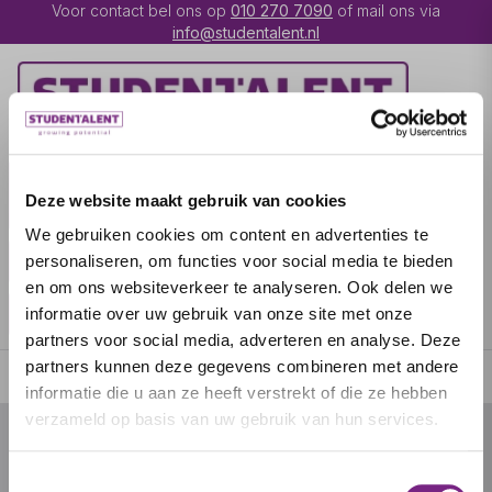
Voor contact bel ons op
010 270 7090
of mail ons via
info@studentalent.nl
VACATURES
IK BEN
Deze website maakt gebruik van cookies
UITZENDKRACHT
We gebruiken cookies om content en advertenties te
IK BEN WERKGEVER
OVER STUDENTALENT
personaliseren, om functies voor social media te bieden
en om ons websiteverkeer te analyseren. Ook delen we
SPECIALISATIES
informatie over uw gebruik van onze site met onze
partners voor social media, adverteren en analyse. Deze
partners kunnen deze gegevens combineren met andere
informatie die u aan ze heeft verstrekt of die ze hebben
verzameld op basis van uw gebruik van hun services.
© 2026 door studentalent.nl
Toestemmingsselectie