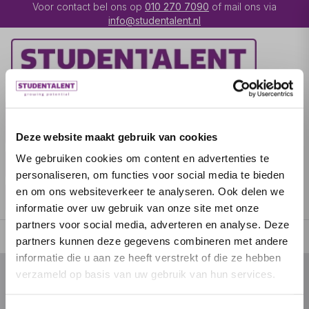
Voor contact bel ons op
010 270 7090
of mail ons via
info@studentalent.nl
VACATURES
IK BEN
UITZENDKRACHT
Deze website maakt gebruik van cookies
We gebruiken cookies om content en advertenties te
IK BEN WERKGEVER
OVER STUDENTALENT
personaliseren, om functies voor social media te bieden
en om ons websiteverkeer te analyseren. Ook delen we
SPECIALISATIES
informatie over uw gebruik van onze site met onze
partners voor social media, adverteren en analyse. Deze
partners kunnen deze gegevens combineren met andere
informatie die u aan ze heeft verstrekt of die ze hebben
verzameld op basis van uw gebruik van hun services.
© 2026 door studentalent.nl