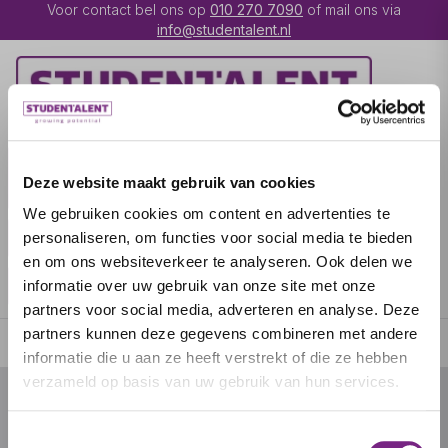
Voor contact bel ons op
010 270 7090
of mail ons via
info@studentalent.nl
VACATURES
IK BEN
Deze website maakt gebruik van cookies
UITZENDKRACHT
We gebruiken cookies om content en advertenties te
IK BEN WERKGEVER
OVER STUDENTALENT
personaliseren, om functies voor social media te bieden
en om ons websiteverkeer te analyseren. Ook delen we
SPECIALISATIES
informatie over uw gebruik van onze site met onze
partners voor social media, adverteren en analyse. Deze
partners kunnen deze gegevens combineren met andere
informatie die u aan ze heeft verstrekt of die ze hebben
verzameld op basis van uw gebruik van hun services.
© 2026 door studentalent.nl
Toestemmingsselectie