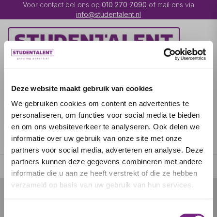
Voor contact bel ons op
010 270 7090
of mail ons via
info@studentalent.nl
VACATURES
IK BEN
Deze website maakt gebruik van cookies
UITZENDKRACHT
We gebruiken cookies om content en advertenties te
IK BEN WERKGEVER
OVER STUDENTALENT
personaliseren, om functies voor social media te bieden
en om ons websiteverkeer te analyseren. Ook delen we
SPECIALISATIES
informatie over uw gebruik van onze site met onze
partners voor social media, adverteren en analyse. Deze
partners kunnen deze gegevens combineren met andere
informatie die u aan ze heeft verstrekt of die ze hebben
verzameld op basis van uw gebruik van hun services.
© 2026 door studentalent.nl
Toestemmingsselectie